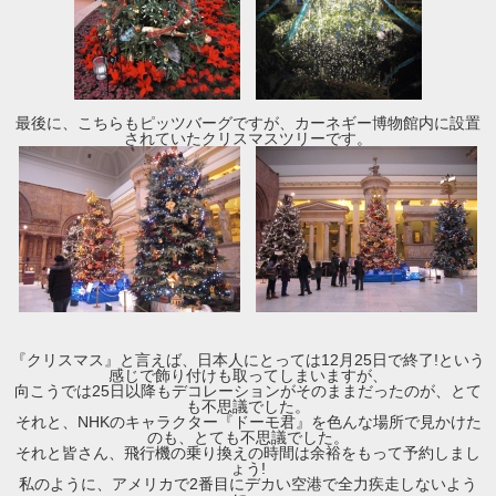
最後に、こちらもピッツバーグですが、カーネギー博物館内に設置
されていたクリスマスツリーです。
『クリスマス』と言えば、日本人にとっては12月25日で終了!という
感じで飾り付けも取ってしまいますが、
向こうでは25日以降もデコレーションがそのままだったのが、とて
も不思議でした。
それと、NHKのキャラクター『ドーモ君』を色んな場所で見かけた
のも、とても不思議でした。
それと皆さん、飛行機の乗り換えの時間は余裕をもって予約しまし
ょう!
私のように、アメリカで2番目にデカい空港で全力疾走しないよう